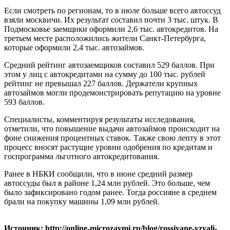
Если смотреть по регионам, то в июле больше всего автоссуд
взяли москвичи. Их результат составил почти 3 тыс. штук. В
Подмосковье заемщики оформили 2,6 тыс. автокредитов. На
третьем месте расположились жители Санкт-Петербурга,
которые оформили 2,4 тыс. автозаймов.
Средний рейтинг автозаемщиков составил 529 баллов. При
этом у лиц с автокредитами на сумму до 100 тыс. рублей
рейтинг не превышал 227 баллов. Держатели крупных
автозаймов могли продемонстрировать репутацию на уровне
593 баллов.
Специалисты, комментируя результаты исследования,
отметили, что повышение выдачи автозаймов происходит на
фоне снижения процентных ставок. Также свою лепту в этот
процесс вносят растущие уровни одобрения по кредитам и
госпрограмма льготного автокредитования.
Ранее в НБКИ сообщили, что в июне средний размер
автоссуды был в районе 1,24 млн рублей. Это больше, чем
было зафиксировано годом ранее. Тогда россияне в среднем
брали на покупку машины 1,09 млн рублей.
Источник: http://online-microzaymi.ru/blog/rossiyane-vzyali-